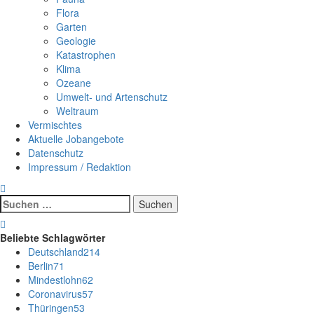
Flora
Garten
Geologie
Katastrophen
Klima
Ozeane
Umwelt- und Artenschutz
Weltraum
Vermischtes
Aktuelle Jobangebote
Datenschutz
Impressum / Redaktion
Suchen
nach:
Beliebte Schlagwörter
Deutschland
214
Berlin
71
Mindestlohn
62
Coronavirus
57
Thüringen
53