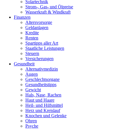
Solartechnik
Strom-, Gas- und Ölpreise
Wasserkraft & Windkraft
Finanzen
Altersvorsorge
Geldanlagen
Kredite
Renten
Spartipps aller Art
Staatliche Leistungen
Steuern
Versicherungen
Gesundheit
Alternativmedizin
Augen
Geschlechtsorgane
Gesundheitstipps
Gewicht
Hals, Nase, Rachen
Haut und Haare
Heil- und Hilfsmittel
Herz und Kreislauf
Knochen und Gelenke
Ohren
Psyche