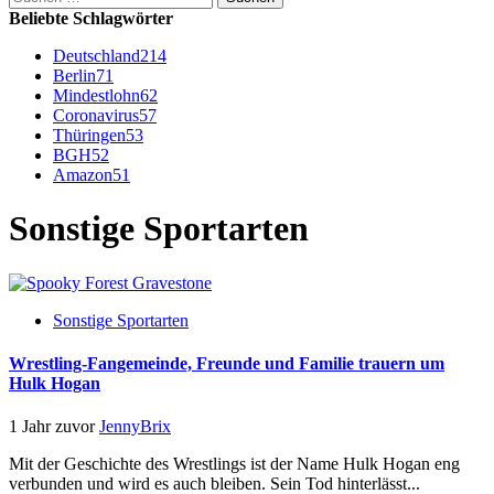
nach:
Beliebte Schlagwörter
Deutschland
214
Berlin
71
Mindestlohn
62
Coronavirus
57
Thüringen
53
BGH
52
Amazon
51
Sonstige Sportarten
Sonstige Sportarten
Wrestling-Fangemeinde, Freunde und Familie trauern um
Hulk Hogan
1 Jahr zuvor
JennyBrix
Mit der Geschichte des Wrestlings ist der Name Hulk Hogan eng
verbunden und wird es auch bleiben. Sein Tod hinterlässt...