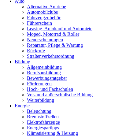
Primäres
Auto
Menü
Alternative Antriebe
Automobilclubs
Fahrzeugzubehör
Führerschein
Leasing, Autokauf und Automiete
Moped, Motorrad & Roller
Neuerscheinungen
Reparatur, Pflege & Wartung
Rückrufe
Straßenverkehrsordnung
Bildung
Allgemeinbildung
Berufsausbildung
Bewerbungsratgeber
Förderungen
Hoch- und Fachschulen
Vor- und außerschulische Bildung
Weiterbildung
Energie
Beleuchtung
Brennstoffzellen
Elektrofahrzeuge
Energiespartipps
Klimatisierung & Heizung