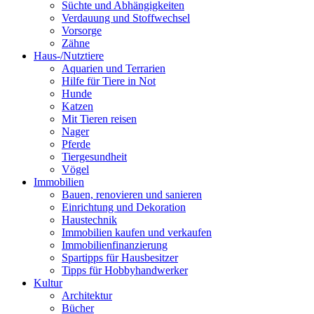
Süchte und Abhängigkeiten
Verdauung und Stoffwechsel
Vorsorge
Zähne
Haus-/Nutztiere
Aquarien und Terrarien
Hilfe für Tiere in Not
Hunde
Katzen
Mit Tieren reisen
Nager
Pferde
Tiergesundheit
Vögel
Immobilien
Bauen, renovieren und sanieren
Einrichtung und Dekoration
Haustechnik
Immobilien kaufen und verkaufen
Immobilienfinanzierung
Spartipps für Hausbesitzer
Tipps für Hobbyhandwerker
Kultur
Architektur
Bücher