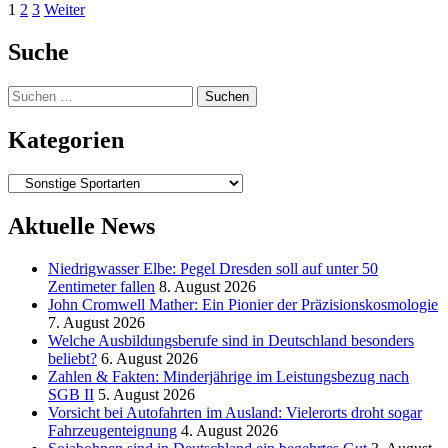
Seitennummerierung
1
2
3
Weiter
der
Suche
Beiträge
Suchen
nach:
Kategorien
Kategorien
Aktuelle News
Niedrigwasser Elbe: Pegel Dresden soll auf unter 50
Zentimeter fallen
8. August 2026
John Cromwell Mather: Ein Pionier der Präzisionskosmologie
7. August 2026
Welche Ausbildungsberufe sind in Deutschland besonders
beliebt?
6. August 2026
Zahlen & Fakten: Minderjährige im Leistungsbezug nach
SGB II
5. August 2026
Vorsicht bei Autofahrten im Ausland: Vielerorts droht sogar
Fahrzeugenteignung
4. August 2026