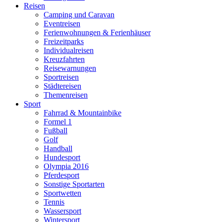
Reisen
Camping und Caravan
Eventreisen
Ferienwohnungen & Ferienhäuser
Freizeitparks
Individualreisen
Kreuzfahrten
Reisewarnungen
Sportreisen
Städtereisen
Themenreisen
Sport
Fahrrad & Mountainbike
Formel 1
Fußball
Golf
Handball
Hundesport
Olympia 2016
Pferdesport
Sonstige Sportarten
Sportwetten
Tennis
Wassersport
Wintersport