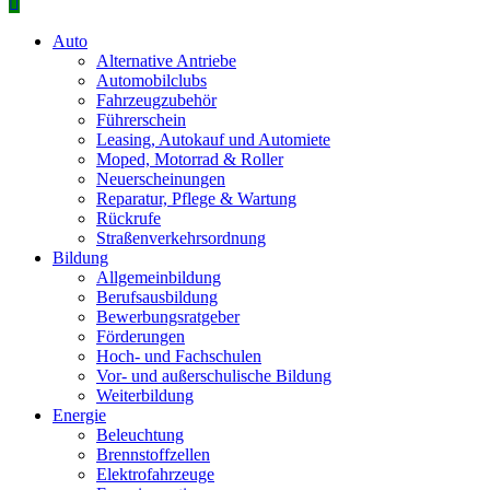
Primäres
Menü
Auto
Alternative Antriebe
Automobilclubs
Fahrzeugzubehör
Führerschein
Leasing, Autokauf und Automiete
Moped, Motorrad & Roller
Neuerscheinungen
Reparatur, Pflege & Wartung
Rückrufe
Straßenverkehrsordnung
Bildung
Allgemeinbildung
Berufsausbildung
Bewerbungsratgeber
Förderungen
Hoch- und Fachschulen
Vor- und außerschulische Bildung
Weiterbildung
Energie
Beleuchtung
Brennstoffzellen
Elektrofahrzeuge