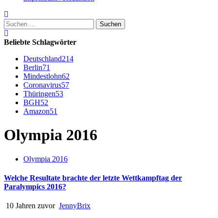
Suchen
nach:
Beliebte Schlagwörter
Deutschland
214
Berlin
71
Mindestlohn
62
Coronavirus
57
Thüringen
53
BGH
52
Amazon
51
Olympia 2016
Olympia 2016
Welche Resultate brachte der letzte Wettkampftag der
Paralympics 2016?
10 Jahren zuvor
JennyBrix