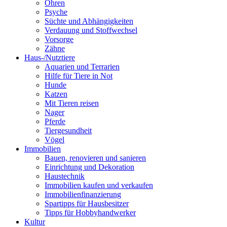
Ohren
Psyche
Süchte und Abhängigkeiten
Verdauung und Stoffwechsel
Vorsorge
Zähne
Haus-/Nutztiere
Aquarien und Terrarien
Hilfe für Tiere in Not
Hunde
Katzen
Mit Tieren reisen
Nager
Pferde
Tiergesundheit
Vögel
Immobilien
Bauen, renovieren und sanieren
Einrichtung und Dekoration
Haustechnik
Immobilien kaufen und verkaufen
Immobilienfinanzierung
Spartipps für Hausbesitzer
Tipps für Hobbyhandwerker
Kultur