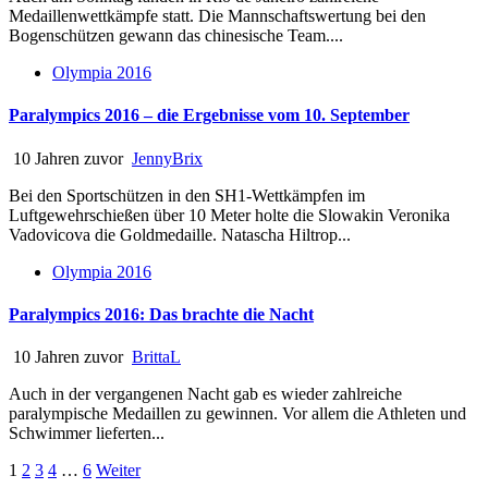
Medaillenwettkämpfe statt. Die Mannschaftswertung bei den
Bogenschützen gewann das chinesische Team....
Olympia 2016
Paralympics 2016 – die Ergebnisse vom 10. September
10 Jahren zuvor
JennyBrix
Bei den Sportschützen in den SH1-Wettkämpfen im
Luftgewehrschießen über 10 Meter holte die Slowakin Veronika
Vadovicova die Goldmedaille. Natascha Hiltrop...
Olympia 2016
Paralympics 2016: Das brachte die Nacht
10 Jahren zuvor
BrittaL
Auch in der vergangenen Nacht gab es wieder zahlreiche
paralympische Medaillen zu gewinnen. Vor allem die Athleten und
Schwimmer lieferten...
Seitennummerierung
1
2
3
4
…
6
Weiter