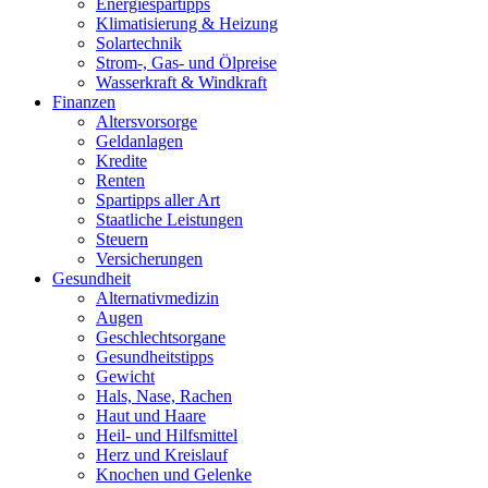
Energiespartipps
Klimatisierung & Heizung
Solartechnik
Strom-, Gas- und Ölpreise
Wasserkraft & Windkraft
Finanzen
Altersvorsorge
Geldanlagen
Kredite
Renten
Spartipps aller Art
Staatliche Leistungen
Steuern
Versicherungen
Gesundheit
Alternativmedizin
Augen
Geschlechtsorgane
Gesundheitstipps
Gewicht
Hals, Nase, Rachen
Haut und Haare
Heil- und Hilfsmittel
Herz und Kreislauf
Knochen und Gelenke