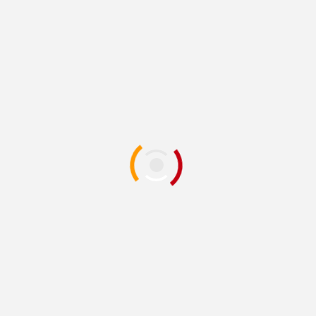
sollte auf die Möglichkeiten der Vorsorgeuntersuchun
beim Urologen nicht verzichten. Leider haben viele
Menschen...
GESCHLECHTSORGANE
USA unterstützen Soldaten mit Viagra
11 Jahren zuvor
BrittaL
Die USA unterstützen ihre Soldaten mit einer eher sel
anmutenden Maßnahme und geben ihnen Viagra aus.
Alleine im Jahr 2014...