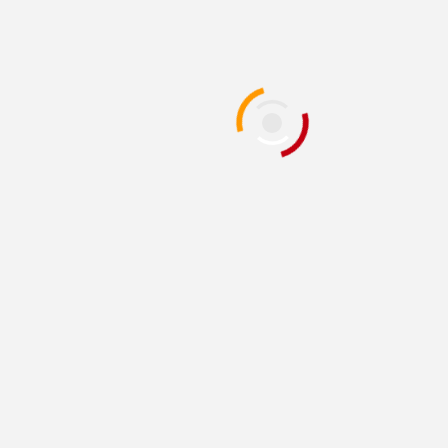
von Vodafone für Unrecht
11 Jahren zuvor
BrittaL
SUCHE
Suchen
nach:
KATEGORIEN
Kategorien
AKTUELLE NEWS
Welche Ausbildungsberufe sind in Deutschland
besonders beliebt?
6. August 2026