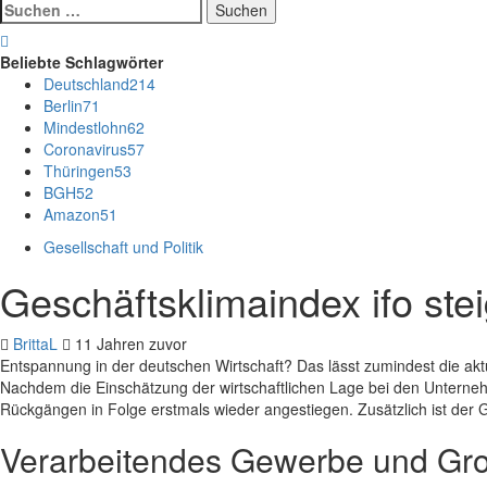
Suchen
nach:
Beliebte Schlagwörter
Deutschland
214
Berlin
71
Mindestlohn
62
Coronavirus
57
Thüringen
53
BGH
52
Amazon
51
Gesellschaft und Politik
Geschäftsklimaindex ifo stei
BrittaL
11 Jahren zuvor
Entspannung in der deutschen Wirtschaft? Das lässt zumindest die akt
Nachdem die Einschätzung der wirtschaftlichen Lage bei den Unternehme
Rückgängen in Folge erstmals wieder angestiegen. Zusätzlich ist der G
Verarbeitendes Gewerbe und Gro