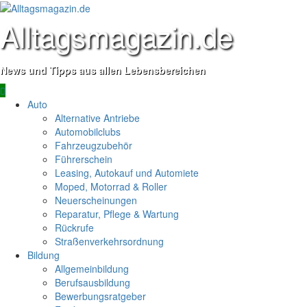
Zum
Inhalt
Alltagsmagazin.de
springen
News und Tipps aus allen Lebensbereichen
Primäres
Menü
Auto
Alternative Antriebe
Automobilclubs
Fahrzeugzubehör
Führerschein
Leasing, Autokauf und Automiete
Moped, Motorrad & Roller
Neuerscheinungen
Reparatur, Pflege & Wartung
Rückrufe
Straßenverkehrsordnung
Bildung
Allgemeinbildung
Berufsausbildung
Bewerbungsratgeber