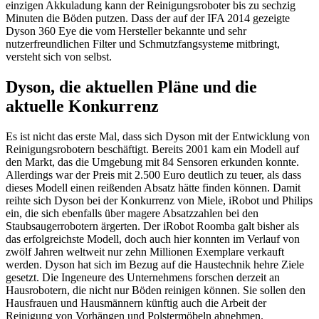
einzigen Akkuladung kann der Reinigungsroboter bis zu sechzig
Minuten die Böden putzen. Dass der auf der IFA 2014 gezeigte
Dyson 360 Eye die vom Hersteller bekannte und sehr
nutzerfreundlichen Filter und Schmutzfangsysteme mitbringt,
versteht sich von selbst.
Dyson, die aktuellen Pläne und die
aktuelle Konkurrenz
Es ist nicht das erste Mal, dass sich Dyson mit der Entwicklung von
Reinigungsrobotern beschäftigt. Bereits 2001 kam ein Modell auf
den Markt, das die Umgebung mit 84 Sensoren erkunden konnte.
Allerdings war der Preis mit 2.500 Euro deutlich zu teuer, als dass
dieses Modell einen reißenden Absatz hätte finden können. Damit
reihte sich Dyson bei der Konkurrenz von Miele, iRobot und Philips
ein, die sich ebenfalls über magere Absatzzahlen bei den
Staubsaugerrobotern ärgerten. Der iRobot Roomba galt bisher als
das erfolgreichste Modell, doch auch hier konnten im Verlauf von
zwölf Jahren weltweit nur zehn Millionen Exemplare verkauft
werden. Dyson hat sich im Bezug auf die Haustechnik hehre Ziele
gesetzt. Die Ingeneure des Unternehmens forschen derzeit an
Hausrobotern, die nicht nur Böden reinigen können. Sie sollen den
Hausfrauen und Hausmännern künftig auch die Arbeit der
Reinigung von Vorhängen und Polstermöbeln abnehmen.