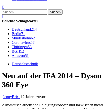
Suchen
nach:
Beliebte Schlagwörter
Deutschland
214
Berlin
71
Mindestlohn
62
Coronavirus
57
Thüringen
53
BGH
52
Amazon
51
Haushaltstechnik
Neu auf der IFA 2014 – Dyson
360 Eye
JennyBrix
12 Jahren zuvor
Automatisch arbeitende Reinigungsroboter sind inzwischen nichts