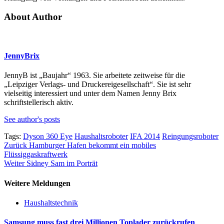
About Author
JennyBrix
JennyB ist „Baujahr“ 1963. Sie arbeitete zeitweise für die
„Leipziger Verlags- und Druckereigesellschaft“. Sie ist sehr
vielseitig interessiert und unter dem Namen Jenny Brix
schriftstellerisch aktiv.
See author's posts
Tags:
Dyson 360 Eye
Haushaltsroboter
IFA 2014
Reingungsroboter
Beitragsnavigation
Zurück
Hamburger Hafen bekommt ein mobiles
Flüssiggaskraftwerk
Weiter
Sidney Sam im Porträt
Weitere Meldungen
Haushaltstechnik
Samsung muss fast drei Millionen Toplader zurückrufen