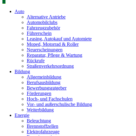
Primäres
Menü
Auto
Alternative Antriebe
Automobilclubs
Fahrzeugzubehör
Führerschein
Leasing, Autokauf und Automiete
Moped, Motorrad & Roller
Neuerscheinungen
Reparatur, Pflege & Wartung
Rückrufe
Straßenverkehrsordnung
Bildung
Allgemeinbildung
Berufsausbildung
Bewerbungsratgeber
Förderungen
Hoch- und Fachschulen
Vor- und außerschulische Bildung
Weiterbildung
Energie
Beleuchtung
Brennstoffzellen
Elektrofahrzeuge