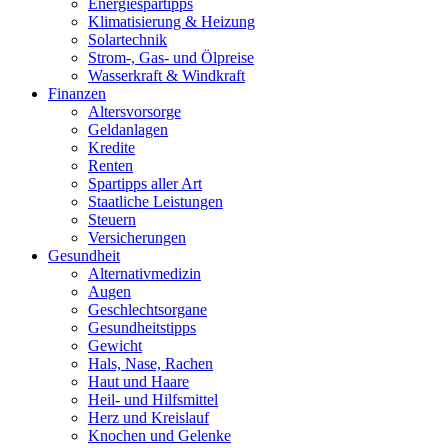
Energiespartipps
Klimatisierung & Heizung
Solartechnik
Strom-, Gas- und Ölpreise
Wasserkraft & Windkraft
Finanzen
Altersvorsorge
Geldanlagen
Kredite
Renten
Spartipps aller Art
Staatliche Leistungen
Steuern
Versicherungen
Gesundheit
Alternativmedizin
Augen
Geschlechtsorgane
Gesundheitstipps
Gewicht
Hals, Nase, Rachen
Haut und Haare
Heil- und Hilfsmittel
Herz und Kreislauf
Knochen und Gelenke