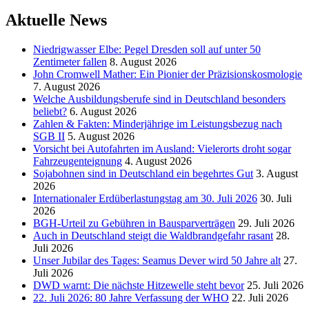
Aktuelle News
Niedrigwasser Elbe: Pegel Dresden soll auf unter 50
Zentimeter fallen
8. August 2026
John Cromwell Mather: Ein Pionier der Präzisionskosmologie
7. August 2026
Welche Ausbildungsberufe sind in Deutschland besonders
beliebt?
6. August 2026
Zahlen & Fakten: Minderjährige im Leistungsbezug nach
SGB II
5. August 2026
Vorsicht bei Autofahrten im Ausland: Vielerorts droht sogar
Fahrzeugenteignung
4. August 2026
Sojabohnen sind in Deutschland ein begehrtes Gut
3. August
2026
Internationaler Erdüberlastungstag am 30. Juli 2026
30. Juli
2026
BGH-Urteil zu Gebühren in Bausparverträgen
29. Juli 2026
Auch in Deutschland steigt die Waldbrandgefahr rasant
28.
Juli 2026
Unser Jubilar des Tages: Seamus Dever wird 50 Jahre alt
27.
Juli 2026
DWD warnt: Die nächste Hitzewelle steht bevor
25. Juli 2026
22. Juli 2026: 80 Jahre Verfassung der WHO
22. Juli 2026