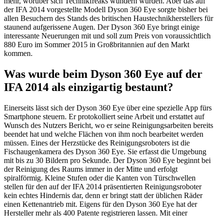
mehr, worüber sich Technikfreaks wundern würden. Aber das auf
der IFA 2014 vorgestellte Modell Dyson 360 Eye sorgte bisher bei
allen Besuchern des Stands des britischen Haustechnikherstellers für
staunend aufgerissene Augen. Der Dyson 360 Eye bringt einige
interessante Neuerungen mit und soll zum Preis von voraussichtlich
880 Euro im Sommer 2015 in Großbritannien auf den Markt
kommen.
Was wurde beim Dyson 360 Eye auf der
IFA 2014 als einzigartig bestaunt?
Einerseits lässt sich der Dyson 360 Eye über eine spezielle App fürs
Smartphone steuern. Er protokolliert seine Arbeit und erstattet auf
Wunsch des Nutzers Bericht, wo er seine Reinigungsarbeiten bereits
beendet hat und welche Flächen von ihm noch bearbeitet werden
müssen. Eines der Herzstücke des Reinigungsroboters ist die
Fischaugenkamera des Dyson 360 Eye. Sie erfasst die Umgebung
mit bis zu 30 Bildern pro Sekunde. Der Dyson 360 Eye beginnt bei
der Reinigung des Raums immer in der Mitte und erfolgt
spiralförmig. Kleine Stufen oder die Kanten von Türschwellen
stellen für den auf der IFA 2014 präsentierten Reinigungsroboter
kein echtes Hindernis dar, denn er bringt statt der üblichen Räder
einen Kettenantrieb mit. Eigens für den Dyson 360 Eye hat der
Hersteller mehr als 400 Patente registrieren lassen. Mit einer