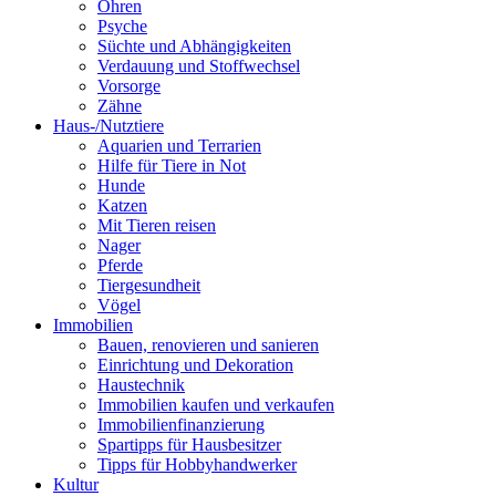
Ohren
Psyche
Süchte und Abhängigkeiten
Verdauung und Stoffwechsel
Vorsorge
Zähne
Haus-/Nutztiere
Aquarien und Terrarien
Hilfe für Tiere in Not
Hunde
Katzen
Mit Tieren reisen
Nager
Pferde
Tiergesundheit
Vögel
Immobilien
Bauen, renovieren und sanieren
Einrichtung und Dekoration
Haustechnik
Immobilien kaufen und verkaufen
Immobilienfinanzierung
Spartipps für Hausbesitzer
Tipps für Hobbyhandwerker
Kultur