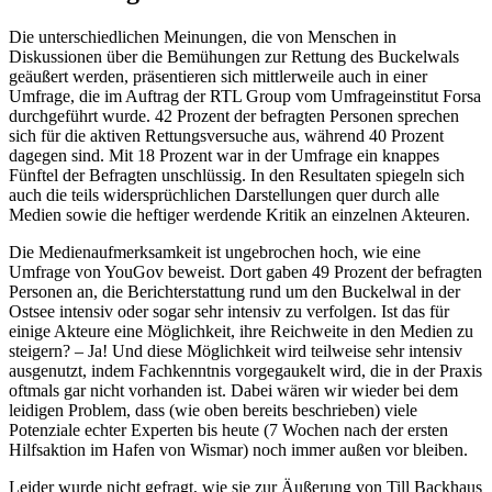
Die unterschiedlichen Meinungen, die von Menschen in
Diskussionen über die Bemühungen zur Rettung des Buckelwals
geäußert werden, präsentieren sich mittlerweile auch in einer
Umfrage, die im Auftrag der RTL Group vom Umfrageinstitut Forsa
durchgeführt wurde. 42 Prozent der befragten Personen sprechen
sich für die aktiven Rettungsversuche aus, während 40 Prozent
dagegen sind. Mit 18 Prozent war in der Umfrage ein knappes
Fünftel der Befragten unschlüssig. In den Resultaten spiegeln sich
auch die teils widersprüchlichen Darstellungen quer durch alle
Medien sowie die heftiger werdende Kritik an einzelnen Akteuren.
Die Medienaufmerksamkeit ist ungebrochen hoch, wie eine
Umfrage von YouGov beweist. Dort gaben 49 Prozent der befragten
Personen an, die Berichterstattung rund um den Buckelwal in der
Ostsee intensiv oder sogar sehr intensiv zu verfolgen. Ist das für
einige Akteure eine Möglichkeit, ihre Reichweite in den Medien zu
steigern? – Ja! Und diese Möglichkeit wird teilweise sehr intensiv
ausgenutzt, indem Fachkenntnis vorgegaukelt wird, die in der Praxis
oftmals gar nicht vorhanden ist. Dabei wären wir wieder bei dem
leidigen Problem, dass (wie oben bereits beschrieben) viele
Potenziale echter Experten bis heute (7 Wochen nach der ersten
Hilfsaktion im Hafen von Wismar) noch immer außen vor bleiben.
Leider wurde nicht gefragt, wie sie zur Äußerung von Till Backhaus