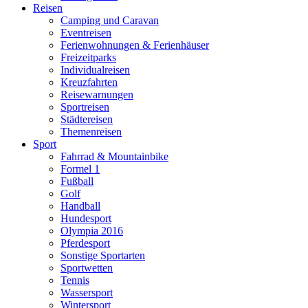
Reisen
Camping und Caravan
Eventreisen
Ferienwohnungen & Ferienhäuser
Freizeitparks
Individualreisen
Kreuzfahrten
Reisewarnungen
Sportreisen
Städtereisen
Themenreisen
Sport
Fahrrad & Mountainbike
Formel 1
Fußball
Golf
Handball
Hundesport
Olympia 2016
Pferdesport
Sonstige Sportarten
Sportwetten
Tennis
Wassersport
Wintersport