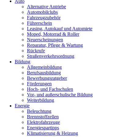
Primäres
Auto
Menü
Alternative Antriebe
Automobilclubs
Fahrzeugzubehör
Führerschein
Leasing, Autokauf und Automiete
Moped, Motorrad & Roller
Neuerscheinungen
Reparatur, Pflege & Wartung
Rückrufe
Straßenverkehrsordnung
Bildung
Allgemeinbildung
Berufsausbildung
Bewerbungsratgeber
Förderungen
Hoch- und Fachschulen
Vor- und außerschulische Bildung
Weiterbildung
Energie
Beleuchtung
Brennstoffzellen
Elektrofahrzeuge
Energiespartipps
Klimatisierung & Heizung