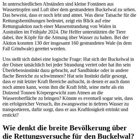
In unterschiedlichen Abständen sind kleine Fontänen aus
Wassertropfen und Luft über dem gestrandeten Buckelwal zu sehen.
Das beweist, dass er noch lebt und atmet. Was diese Tatsache für die
Rettungsbemühungen bedeutet, zeigt ein Blick auf eine
Rettungsaktion nach einer Massenstrandung von Walen in
Australien im Frühjahr 2024. Die Helfer unterstützten die Tiere
dabei, ihre Köpfe für die Atmung über Wasser zu halten. Bei der
Aktion konnten 130 der insgesamt 160 gestrandeten Wale (in dem
Fall Grindwale) gerettet werden.
Uns stellt sich dabei eine logische Frage: Hat sich der Buckelwal in
der Ostsee tatsächlich bei jeder Strandung verirrt oder hat ihn sein
Überlebensinstinkt dazu gebracht, auf Sandbänke oder in andere
flache Bereiche zu schwimmen? Hat sein Instinkt dafür gesorgt,
dass er mit letzter Kraft Bereiche aufsucht, in denen er auch dann
noch atmen kann, wenn ihm die Kraft fehlt, seine mehr als ein
Dutzend Tonnen Körpergewicht zum Atmen an die
Wasseroberfläche zu bringen? Könnte es eventuell sogar sein, dass
ein erfolgreicher Versuch, ihn zwangsweise in tieferes Wasser zu
transportieren, dafür sorgt, dass er aus Kraftlosigkeit ertrinkt und
erstickt?
Wie denkt die breite Bevölkerung über
die Rettungsversuche für den Buckelwal?