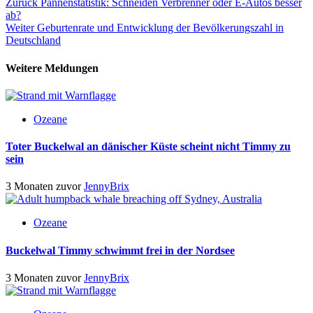
Beitragsnavigation
Zurück
Pannenstatistik: Schneiden Verbrenner oder E-Autos besser
ab?
Weiter
Geburtenrate und Entwicklung der Bevölkerungszahl in
Deutschland
Weitere Meldungen
Ozeane
Toter Buckelwal an dänischer Küste scheint nicht Timmy zu
sein
3 Monaten zuvor
JennyBrix
Ozeane
Buckelwal Timmy schwimmt frei in der Nordsee
3 Monaten zuvor
JennyBrix