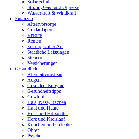
Solartechnik
Strom-, Gas- und Ölpreise
Wasserkraft & Windkraft
Finanzen
Altersvorsorge
Geldanlagen
Kredite
Renten
Spartipps aller Art
Staatliche Leistungen
Steuern
Versicherungen
Gesundheit
Alternativmedizin
Augen
Geschlechtsorgane
Gesundheitstipps
Gewicht
Hals, Nase, Rachen
Haut und Haare
Heil- und Hilfsmittel
Herz und Kreislauf
Knochen und Gelenke
Ohren
Psyche