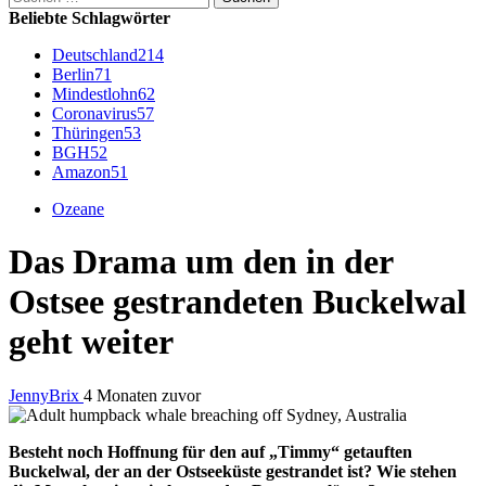
nach:
Beliebte Schlagwörter
Deutschland
214
Berlin
71
Mindestlohn
62
Coronavirus
57
Thüringen
53
BGH
52
Amazon
51
Ozeane
Das Drama um den in der
Ostsee gestrandeten Buckelwal
geht weiter
JennyBrix
4 Monaten zuvor
Besteht noch Hoffnung für den auf „Timmy“ getauften
Buckelwal, der an der Ostseeküste gestrandet ist? Wie stehen