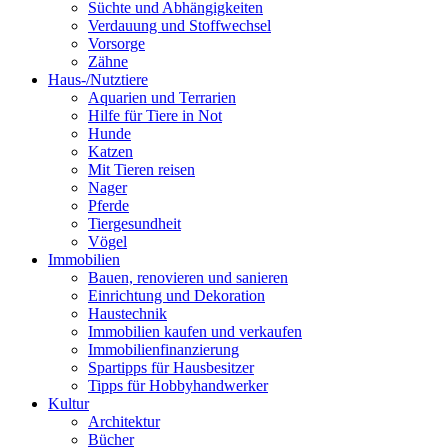
Süchte und Abhängigkeiten
Verdauung und Stoffwechsel
Vorsorge
Zähne
Haus-/Nutztiere
Aquarien und Terrarien
Hilfe für Tiere in Not
Hunde
Katzen
Mit Tieren reisen
Nager
Pferde
Tiergesundheit
Vögel
Immobilien
Bauen, renovieren und sanieren
Einrichtung und Dekoration
Haustechnik
Immobilien kaufen und verkaufen
Immobilienfinanzierung
Spartipps für Hausbesitzer
Tipps für Hobbyhandwerker
Kultur
Architektur
Bücher