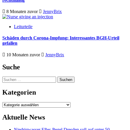
rechtmäßig
8 Monaten zuvor
JennyBrix
Leiturteile
Schäden durch Corona-Impfung: Interessantes BGH-Urteil
gefallen
10 Monaten zuvor
JennyBrix
Suche
Suchen
nach:
Kategorien
Kategorien
Aktuelle News
Niedrigwasser Elbe: Pegel Dresden soll auf unter 50