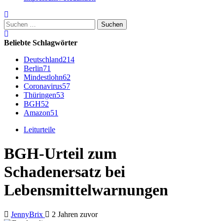
Suchen
nach:
Beliebte Schlagwörter
Deutschland
214
Berlin
71
Mindestlohn
62
Coronavirus
57
Thüringen
53
BGH
52
Amazon
51
Leiturteile
BGH-Urteil zum
Schadenersatz bei
Lebensmittelwarnungen
JennyBrix
2 Jahren zuvor