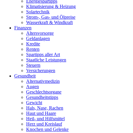
Energiespartipps
Klimatisierung & Heizung
Solartechnik
Strom-, Gas- und Ölpreise
Wasserkraft & Windkraft
Finanzen
Altersvorsorge
Geldanlagen
Kredite
Renten
Spartipps aller Art
Staatliche Leistungen
Steuern
Versicherungen
Gesundheit
Alternativmedizin
Augen
Geschlechtsorgane
Gesundheitstipps
Gewicht
Hals, Nase, Rachen
Haut und Haare
Heil- und Hilfsmittel
Herz und Kreislauf
Knochen und Gelenke