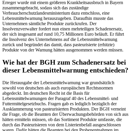
Erreger wurde mit einem größeren Krankheitsausbruch in Bayern
zusammengebracht, sodass sich das zuständige
Verbraucherschutzlandesministerium dazu entschloss, eine
Lebensmittelwarnung herauszugeben. Daraufhin musste das
Unternehmen sämtliche Produkte zurückrufen. Der
Insolvenzverwalter fordert nun einen mehrteiligen Schadenersatz,
der sich insgesamt auf rund 10,75 Millionen Euro beläuft. Er führt
die Insolvenz des Unternehmens auf die Lebensmittelwarnung
zurück und begründet das damit, dass pasteurisierte (erhitzte)
Produkte von der Warnung hätten ausgenommen werden müssen.
Wie hat der BGH zum Schadenersatz bei
dieser Lebensmittelwarnung entschieden?
Die Herausgabe der Lebensmittelwarnung war grundsätzlich
sowohl von deutschen als auch europäischen Rechtsnormen
abgedeckt. Im deutschen Recht ist die Basis für
Lebensmittelwarnungen der Paragraf 40 des Lebensmittel- und
Futtermittelgesetzbuchs. Fragen gab es lediglich bezüglich der
Ausklammerung von pasteurisierten Produkten. Der BGH verneint
die Frage, ob die Beamten der Überwachungsbehörden von sich aus
hätten ermitteln müssen, ob das Sortiment Produkte umfasste, die
durch das Pasteurisieren von dem Listerienbefall ausgeschlossen
waren. Dafür hätten die Beamten bei den Probenentnahmen im