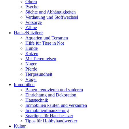
Ohren
Psyche
Süchte und Abhängigkeiten
Verdauung und Stoffwechsel
Vorsorge
Zähne
Haus-/Nutztiere
Aquarien und Terrarien
Hilfe für Tiere in Not
Hunde
Katzen
Mit Tieren reisen
Nager
Pferde
Tiergesundheit
Vögel
Immobilien
Bauen, renovieren und sanieren
Einrichtung und Dekoration
Haustechnik
Immobilien kaufen und verkaufen
Immobilienfinanzierung
Spartipps für Hausbesitzer
Tipps für Hobbyhandwerker
Kultur