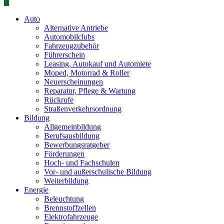
Primäres
Menü
Auto
Alternative Antriebe
Automobilclubs
Fahrzeugzubehör
Führerschein
Leasing, Autokauf und Automiete
Moped, Motorrad & Roller
Neuerscheinungen
Reparatur, Pflege & Wartung
Rückrufe
Straßenverkehrsordnung
Bildung
Allgemeinbildung
Berufsausbildung
Bewerbungsratgeber
Förderungen
Hoch- und Fachschulen
Vor- und außerschulische Bildung
Weiterbildung
Energie
Beleuchtung
Brennstoffzellen
Elektrofahrzeuge