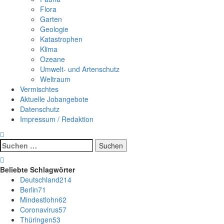
Flora
Garten
Geologie
Katastrophen
Klima
Ozeane
Umwelt- und Artenschutz
Weltraum
Vermischtes
Aktuelle Jobangebote
Datenschutz
Impressum / Redaktion
Suchen
nach:
Beliebte Schlagwörter
Deutschland
214
Berlin
71
Mindestlohn
62
Coronavirus
57
Thüringen
53