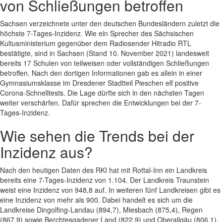
von Schließungen betroffen
Sachsen verzeichnete unter den deutschen Bundesländern zuletzt die
höchste 7-Tages-Inzidenz. Wie ein Sprecher des Sächsischen
Kultusministerium gegenüber dem Radiosender Hitradio RTL
bestätigte, sind in Sachsen (Stand 10. November 2021) landesweit
bereits 17 Schulen von teilweisen oder vollständigen Schließungen
betroffen. Nach den dortigen Informationen gab es allein in einer
Gymnasiumsklasse im Dresdener Stadtteil Pieschen elf positive
Corona-Schnelltests. Die Lage dürfte sich in den nächsten Tagen
weiter verschärfen. Dafür sprechen die Entwicklungen bei der 7-
Tages-Inzidenz.
Wie sehen die Trends bei der
Inzidenz aus?
Nach den heutigen Daten des RKI hat mit Rottal-Inn ein Landkreis
bereits eine 7-Tages-Inzidenz von 1.104. Der Landkreis Traunstein
weist eine Inzidenz von 948,8 auf. In weiteren fünf Landkreisen gibt es
eine Inzidenz von mehr als 900. Dabei handelt es sich um die
Landkreise Dingolfing-Landau (894,7), Miesbach (875,4), Regen
(867,9) sowie Berchtesgadener Land (822,9) und Oberallgäu (806,1).