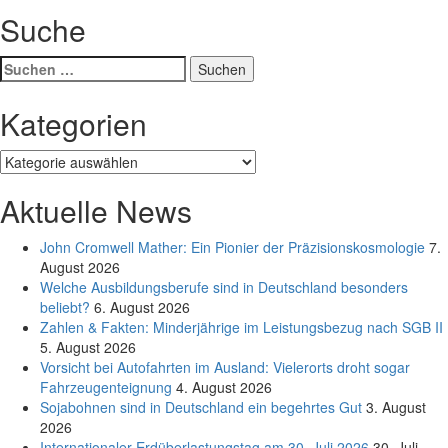
Suche
Suchen
nach:
Kategorien
Kategorien
Aktuelle News
John Cromwell Mather: Ein Pionier der Präzisionskosmologie
7.
August 2026
Welche Ausbildungsberufe sind in Deutschland besonders
beliebt?
6. August 2026
Zahlen & Fakten: Minderjährige im Leistungsbezug nach SGB II
5. August 2026
Vorsicht bei Autofahrten im Ausland: Vielerorts droht sogar
Fahrzeugenteignung
4. August 2026
Sojabohnen sind in Deutschland ein begehrtes Gut
3. August
2026
Internationaler Erdüberlastungstag am 30. Juli 2026
30. Juli