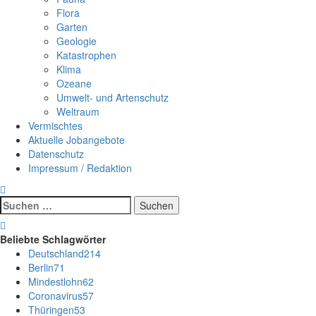
Flora
Garten
Geologie
Katastrophen
Klima
Ozeane
Umwelt- und Artenschutz
Weltraum
Vermischtes
Aktuelle Jobangebote
Datenschutz
Impressum / Redaktion
Suchen
nach:
Beliebte Schlagwörter
Deutschland
214
Berlin
71
Mindestlohn
62
Coronavirus
57
Thüringen
53