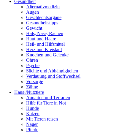
Gesundheit
Alternativmedizin
Augen
Geschlechtsorgane
Gesundheitstipps
Gewicht
Hals, Nase, Rachen
Haut und Haare
Heil- und Hilfsmittel
Herz und Kreislauf
Knochen und Gelenke
Ohren
Psyche
Süchte und Abhängigkeiten
Verdauung und Stoffwechsel
Vorsorge
Zähne
Haus-/Nutztiere
Aquarien und Terrarien
Hilfe für Tiere in Not
Hunde
Katzen
Mit Tieren reisen
Nager
Pferde