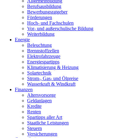
Allgemeinbildung
Berufsausbildung
Bewerbungsratgeber
Förderungen
Hoch- und Fachschulen
Vor- und außerschulische Bildung
Weiterbildung
Energie
Beleuchtung
Brennstoffzellen
Elektrofahrzeuge
Energiespartipps
Klimatisierung & Heizung
Solartechnik
Strom-, Gas- und Ölpreise
Wasserkraft & Windkraft
Finanzen
Altersvorsorge
Geldanlagen
Kredite
Renten
Spartipps aller Art
Staatliche Leistungen
Steuern
Versicherungen