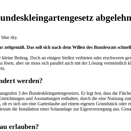
ndeskleingartengesetz abgelehn
 zeitgemäß. Das soll sich nach dem Willen des Bundesrats schnel
 kleine Beitrag. Doch an einigen Stellen verbieten oder erschweren g
 lösen, aber sie muss sich parallel auch mit der Lösung vermeintlich 
etz
.
ndert werden?
Paragrafen 3 des Bundeskleingartengesetzes. Er legt fest, dass die Fläc
e Einrichtungen und Ausstattungen enthalten, durch die eine Nutzung
lle, ob es sich um eine Gartenlaube auf einem eigenen Grundstück oder
srats die Installation einer Solaranlage zur Eigenversorgung aus. Gen
nau erlauben?