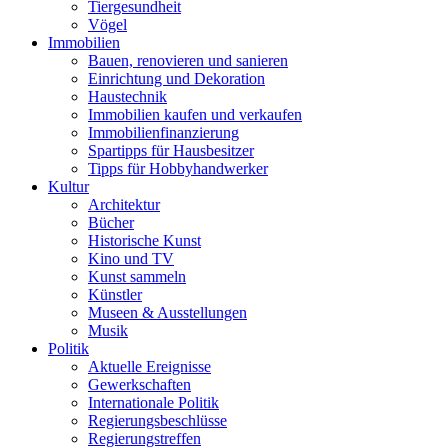
Tiergesundheit
Vögel
Immobilien
Bauen, renovieren und sanieren
Einrichtung und Dekoration
Haustechnik
Immobilien kaufen und verkaufen
Immobilienfinanzierung
Spartipps für Hausbesitzer
Tipps für Hobbyhandwerker
Kultur
Architektur
Bücher
Historische Kunst
Kino und TV
Kunst sammeln
Künstler
Museen & Ausstellungen
Musik
Politik
Aktuelle Ereignisse
Gewerkschaften
Internationale Politik
Regierungsbeschlüsse
Regierungstreffen