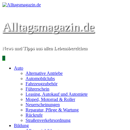
Zum
Inhalt
springen
Alltagsmagazin.de
News und Tipps aus allen Lebensbereichen
Primäres
Menü
Auto
Alternative Antriebe
Automobilclubs
Fahrzeugzubehör
Führerschein
Leasing, Autokauf und Automiete
Moped, Motorrad & Roller
Neuerscheinungen
Reparatur, Pflege & Wartung
Rückrufe
Straßenverkehrsordnung
Bildung