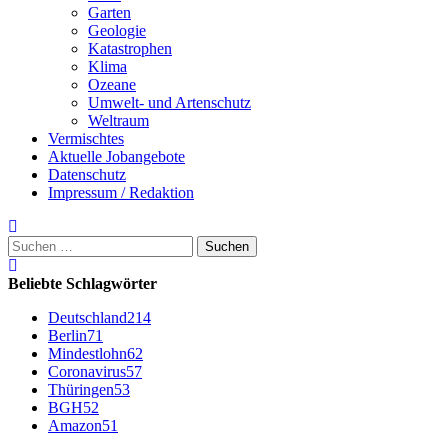
Garten
Geologie
Katastrophen
Klima
Ozeane
Umwelt- und Artenschutz
Weltraum
Vermischtes
Aktuelle Jobangebote
Datenschutz
Impressum / Redaktion
Suchen
nach:
Beliebte Schlagwörter
Deutschland
214
Berlin
71
Mindestlohn
62
Coronavirus
57
Thüringen
53
BGH
52
Amazon
51