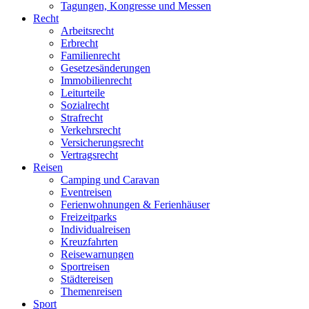
Tagungen, Kongresse und Messen
Recht
Arbeitsrecht
Erbrecht
Familienrecht
Gesetzesänderungen
Immobilienrecht
Leiturteile
Sozialrecht
Strafrecht
Verkehrsrecht
Versicherungsrecht
Vertragsrecht
Reisen
Camping und Caravan
Eventreisen
Ferienwohnungen & Ferienhäuser
Freizeitparks
Individualreisen
Kreuzfahrten
Reisewarnungen
Sportreisen
Städtereisen
Themenreisen
Sport