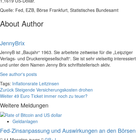
1,1619 US-Dollar.
Quelle: Fed, EZB, Börse Frankfurt, Statistisches Bundesamt
About Author
JennyBrix
JennyB ist „Baujahr“ 1963. Sie arbeitete zeitweise für die „Leipziger
Verlags- und Druckereigesellschaft“. Sie ist sehr vielseitig interessiert
und unter dem Namen Jenny Brix schriftstellerisch aktiv.
See author's posts
Tags:
Inflationsrate
Leitzinsen
Beitragsnavigation
Zurück
Steigende Versicherungskosten drohen
Weiter
49 Euro Ticket immer noch zu teuer?
Weitere Meldungen
Geldanlagen
Fed-Zinsanpassung und Auswirkungen an den Börsen
11 Monaten zuvor
GR+J