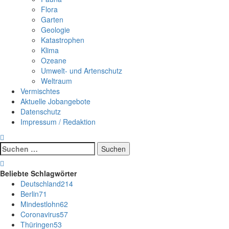
Flora
Garten
Geologie
Katastrophen
Klima
Ozeane
Umwelt- und Artenschutz
Weltraum
Vermischtes
Aktuelle Jobangebote
Datenschutz
Impressum / Redaktion
Suchen
nach:
Beliebte Schlagwörter
Deutschland
214
Berlin
71
Mindestlohn
62
Coronavirus
57
Thüringen
53