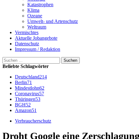
Katastrophen
Klima
Ozeane
Umwelt- und Artenschutz
Weltraum
Vermischtes
Aktuelle Jobangebote
Datenschutz
Impressum / Redaktion
Suchen
nach:
Beliebte Schlagwörter
Deutschland
214
Berlin
71
Mindestlohn
62
Coronavirus
57
Thüringen
53
BGH
52
Amazon
51
Verbraucherschutz
Droht Google eine Zerschlagung