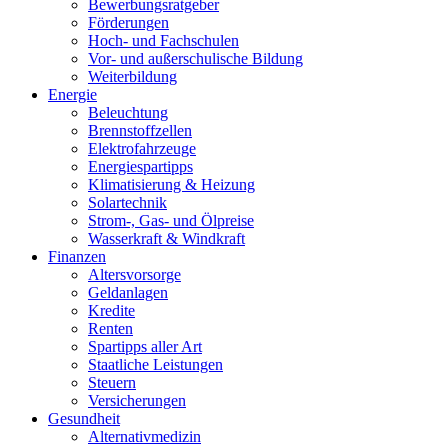
Bewerbungsratgeber
Förderungen
Hoch- und Fachschulen
Vor- und außerschulische Bildung
Weiterbildung
Energie
Beleuchtung
Brennstoffzellen
Elektrofahrzeuge
Energiespartipps
Klimatisierung & Heizung
Solartechnik
Strom-, Gas- und Ölpreise
Wasserkraft & Windkraft
Finanzen
Altersvorsorge
Geldanlagen
Kredite
Renten
Spartipps aller Art
Staatliche Leistungen
Steuern
Versicherungen
Gesundheit
Alternativmedizin