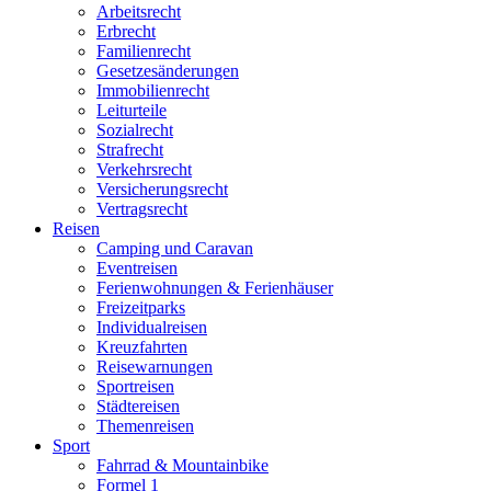
Arbeitsrecht
Erbrecht
Familienrecht
Gesetzesänderungen
Immobilienrecht
Leiturteile
Sozialrecht
Strafrecht
Verkehrsrecht
Versicherungsrecht
Vertragsrecht
Reisen
Camping und Caravan
Eventreisen
Ferienwohnungen & Ferienhäuser
Freizeitparks
Individualreisen
Kreuzfahrten
Reisewarnungen
Sportreisen
Städtereisen
Themenreisen
Sport
Fahrrad & Mountainbike
Formel 1