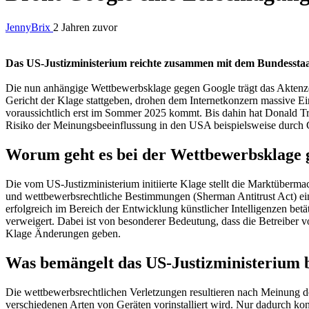
JennyBrix
2 Jahren zuvor
Das US-Justizministerium reichte zusammen mit dem Bundesstaat
Die nun anhängige
Wettbewerbsklage gegen Google
trägt das Akten
Gericht der Klage stattgeben, drohen dem Internetkonzern massive Einsc
voraussichtlich erst im Sommer 2025 kommt. Bis dahin hat Donald Tru
Risiko der Meinungsbeeinflussung in den USA beispielsweise durch C
Worum geht es bei der Wettbewerbsklage 
Die vom US-Justizministerium initiierte Klage stellt die Marktübermac
und wettbewerbsrechtliche Bestimmungen (Sherman Antitrust Act) ein
erfolgreich im Bereich der Entwicklung künstlicher Intelligenzen betä
verweigert. Dabei ist von besonderer Bedeutung, dass die Betreiber v
Klage Änderungen geben.
Was bemängelt das US-Justizministerium b
Die wettbewerbsrechtlichen Verletzungen resultieren nach Meinung d
verschiedenen Arten von Geräten vorinstalliert wird. Nur dadurch konn