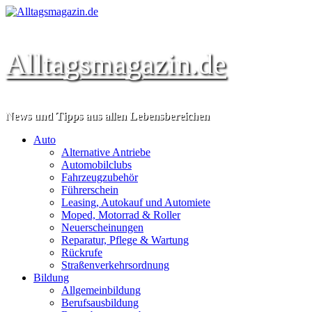
Zum
Inhalt
springen
Alltagsmagazin.de
News und Tipps aus allen Lebensbereichen
Primäres
Auto
Menü
Alternative Antriebe
Automobilclubs
Fahrzeugzubehör
Führerschein
Leasing, Autokauf und Automiete
Moped, Motorrad & Roller
Neuerscheinungen
Reparatur, Pflege & Wartung
Rückrufe
Straßenverkehrsordnung
Bildung
Allgemeinbildung
Berufsausbildung