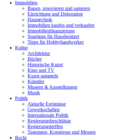
Immobilien
Bauen, renovieren und sanieren
Einrichtung und Dekoration
Haustechnik
Immobilien kaufen und verkaufen
Immobilienfinanzierung
Spartipps für Hausbesitzer
Tipps für Hobbyhandwerker
Kultur
Architektur
Bücher
Historische Kunst
Kino und TV
Kunst sammeln
Künstler
Museen & Ausstellungen
Musik
Politik
Aktuelle Ereignisse
Gewerkschaften
Internationale Politik
Regierungsbeschlüsse
Regierungstreffen
Tagungen, Kongresse und Messen
Recht