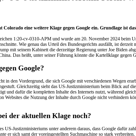
 Colorado eine weitere Klage gegen Google ein. Grundlage ist da
zeichen 1:20-cv-0310-APM und wurde am 20. November 2024 beim United
hnitte. Wie genau das Urteil des Bundesgerichts ausfällt, ist derzeit n
mp mit seinem Kabinett die derzeitige Regierung unter Joe Biden abgel
hina. Das heißt, unter seiner Führung könnte die Kartellklage gegen
gegen Google?
ht in den Vordergrund, die sich Google mit verschiedenen Wegen erarbei
gestuft. Gleichzeitig sieht das US-Justizministerium beim Blick auf 
tigt und dafür die kompletten Inhalte des Internets nutzt, während glei
on Websites die Nutzung der Inhalte durch Google nicht verhindern kön
ei der aktuellen Klage noch?
es US-Justizministeriums unter anderem daraus, dass Google dafür zahl
te er sich samt der voreingestellten Suchmaschine so stark verbreiten.