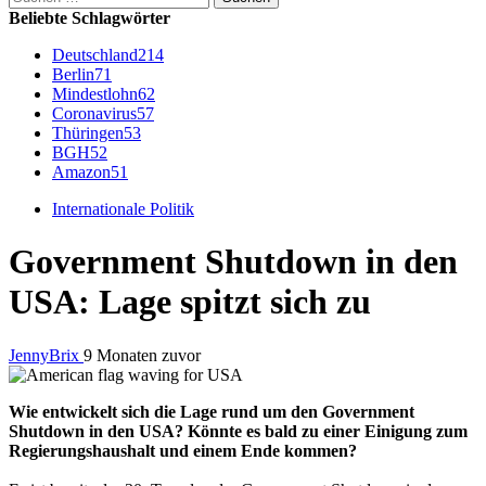
nach:
Beliebte Schlagwörter
Deutschland
214
Berlin
71
Mindestlohn
62
Coronavirus
57
Thüringen
53
BGH
52
Amazon
51
Internationale Politik
Government Shutdown in den
USA: Lage spitzt sich zu
JennyBrix
9 Monaten zuvor
Wie entwickelt sich die Lage rund um den Government
Shutdown in den USA? Könnte es bald zu einer Einigung zum
Regierungshaushalt und einem Ende kommen?