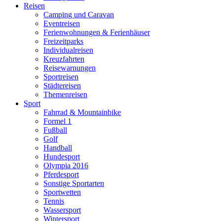
Reisen
Camping und Caravan
Eventreisen
Ferienwohnungen & Ferienhäuser
Freizeitparks
Individualreisen
Kreuzfahrten
Reisewarnungen
Sportreisen
Städtereisen
Themenreisen
Sport
Fahrrad & Mountainbike
Formel 1
Fußball
Golf
Handball
Hundesport
Olympia 2016
Pferdesport
Sonstige Sportarten
Sportwetten
Tennis
Wassersport
Wintersport