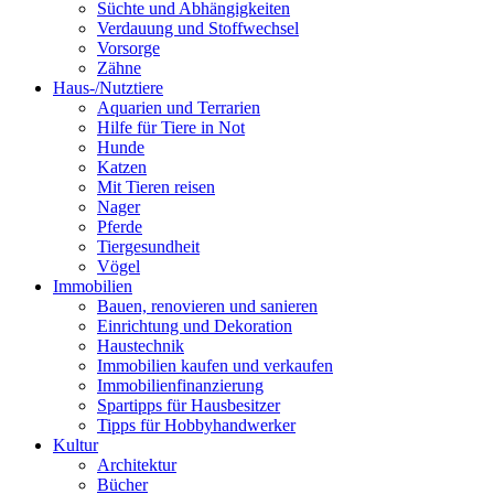
Süchte und Abhängigkeiten
Verdauung und Stoffwechsel
Vorsorge
Zähne
Haus-/Nutztiere
Aquarien und Terrarien
Hilfe für Tiere in Not
Hunde
Katzen
Mit Tieren reisen
Nager
Pferde
Tiergesundheit
Vögel
Immobilien
Bauen, renovieren und sanieren
Einrichtung und Dekoration
Haustechnik
Immobilien kaufen und verkaufen
Immobilienfinanzierung
Spartipps für Hausbesitzer
Tipps für Hobbyhandwerker
Kultur
Architektur
Bücher