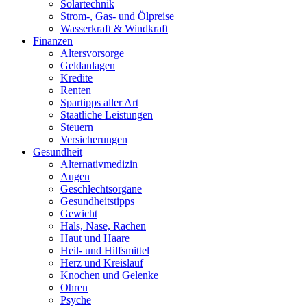
Solartechnik
Strom-, Gas- und Ölpreise
Wasserkraft & Windkraft
Finanzen
Altersvorsorge
Geldanlagen
Kredite
Renten
Spartipps aller Art
Staatliche Leistungen
Steuern
Versicherungen
Gesundheit
Alternativmedizin
Augen
Geschlechtsorgane
Gesundheitstipps
Gewicht
Hals, Nase, Rachen
Haut und Haare
Heil- und Hilfsmittel
Herz und Kreislauf
Knochen und Gelenke
Ohren
Psyche