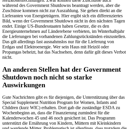
Heizkostenrechnungen. Zwar können diese Zuschüsse auch
während des Government Shutdowns beantragt werden, aber die
Zuschüsse kommen nicht zur Auszahlung. Sie gehen direkt an die
Lieferanten von Energieträgern. Hier ergibt sich ein differenziertes
Bild, wenn der Government Shutdown nicht in den nächsten Tagen
endet. Einige US-Bundesstaaten haben Gesetze, die es den
Energieunternehmen auf Länderebene verbieten, im Winterhalbjahr
die Lieferungen bei vorhandenen Zahlungsrückständen einzustellen.
Das gilt allerdings fast ausnahmslos nur für die Lieferung von
Erdgas und Elektroenergie. Wer sein Haus mit Heizöl oder
Propangas beheizt, hat das Nachsehen, denn dafür gilt dieses Verbot
nicht.
An anderen Stellen hat der Government
Shutdown noch nicht so starke
Auswirkungen
Gute Nachrichten gibt es für diejenigen, die Unterstützung über das
Special Supplement Nutrition Program for Women, Infants and
Children (kurz WIC) erhalten. Dort gab die zuständige ESDA zu
Wochenbeginn an, dass die Finanzierung zumindest für die
Kalenderwochen 45 und 46 noch gesichert ist. Das Programm
unterstützt die Ernährung von Kindern, Müttern mit Kleinkindern
und werdende Mütter. Problematisch ist allerdings, dass trotzdem die