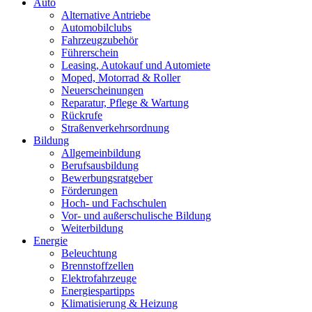
Primäres
Auto
Menü
Alternative Antriebe
Automobilclubs
Fahrzeugzubehör
Führerschein
Leasing, Autokauf und Automiete
Moped, Motorrad & Roller
Neuerscheinungen
Reparatur, Pflege & Wartung
Rückrufe
Straßenverkehrsordnung
Bildung
Allgemeinbildung
Berufsausbildung
Bewerbungsratgeber
Förderungen
Hoch- und Fachschulen
Vor- und außerschulische Bildung
Weiterbildung
Energie
Beleuchtung
Brennstoffzellen
Elektrofahrzeuge
Energiespartipps
Klimatisierung & Heizung