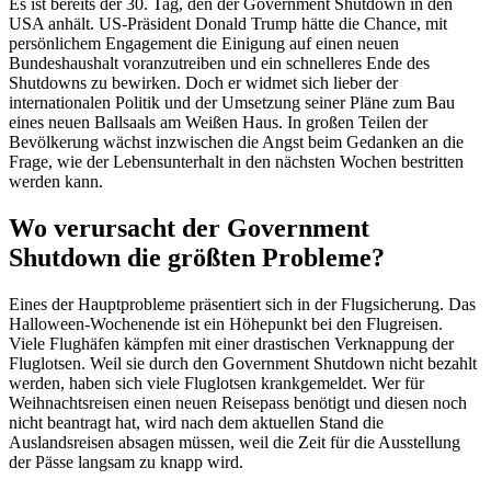
Es ist bereits der 30. Tag, den der
Government Shutdown in den
USA
anhält. US-Präsident Donald Trump hätte die Chance, mit
persönlichem Engagement die Einigung auf einen neuen
Bundeshaushalt voranzutreiben und ein schnelleres Ende des
Shutdowns zu bewirken. Doch er widmet sich lieber der
internationalen Politik und der Umsetzung seiner Pläne zum Bau
eines neuen Ballsaals am Weißen Haus. In großen Teilen der
Bevölkerung wächst inzwischen die Angst beim Gedanken an die
Frage, wie der Lebensunterhalt in den nächsten Wochen bestritten
werden kann.
Wo verursacht der Government
Shutdown die größten Probleme?
Eines der Hauptprobleme präsentiert sich in der Flugsicherung. Das
Halloween-Wochenende ist ein Höhepunkt bei den Flugreisen.
Viele Flughäfen kämpfen mit einer drastischen Verknappung der
Fluglotsen. Weil sie durch den Government Shutdown nicht bezahlt
werden, haben sich viele Fluglotsen krankgemeldet. Wer für
Weihnachtsreisen einen neuen Reisepass benötigt und diesen noch
nicht beantragt hat, wird nach dem aktuellen Stand die
Auslandsreisen absagen müssen, weil die Zeit für die Ausstellung
der Pässe langsam zu knapp wird.