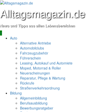
Zum
Inhalt
Alltagsmagazin.de
springen
News und Tipps aus allen Lebensbereichen
Primäres
Menü
Auto
Alternative Antriebe
Automobilclubs
Fahrzeugzubehör
Führerschein
Leasing, Autokauf und Automiete
Moped, Motorrad & Roller
Neuerscheinungen
Reparatur, Pflege & Wartung
Rückrufe
Straßenverkehrsordnung
Bildung
Allgemeinbildung
Berufsausbildung
Bewerbungsratgeber