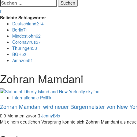
Suchen
nach:
Beliebte Schlagwörter
Deutschland
214
Berlin
71
Mindestlohn
62
Coronavirus
57
Thüringen
53
BGH
52
Amazon
51
Zohran Mamdani
Internationale Politik
Zohran Mamdani wird neuer Bürgermeister von New Yor
9 Monaten zuvor
JennyBrix
Mit einem deutlichen Vorsprung konnte sich Zohran Mamdani als neuer